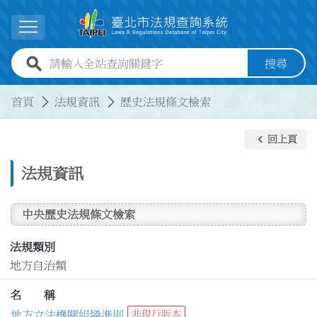
跳到主要內容
展開選單
全站查詢關鍵字欄位
搜尋
:::
:::
首頁
法規資訊
歷史法規條文檢索
keyboard_arrow_left
回上頁
法規資訊
中央歷史法規條文檢索
法規類別
地方自治類
名 稱
地方立法機關組織準則
非現行版本