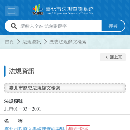
跳到主要內容
展開選單
全站查詢關鍵字欄位
搜尋
:::
:::
首頁
法規資訊
歷史法規條文檢索
keyboard_arrow_left
回上頁
法規資訊
臺北市歷史法規條文檢索
法規類號
北市01－03－2001
名 稱
臺北市政府文書處理實施要點
非現行版本