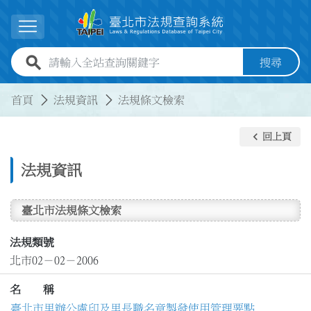
跳到主要內容
展開選單
全站查詢關鍵字欄位
搜尋
:::
:::
首頁
法規資訊
法規條文檢索
keyboard_arrow_left
回上頁
法規資訊
臺北市法規條文檢索
法規類號
北市02－02－2006
名 稱
臺北市里辦公處印及里長職名章製發使用管理要點