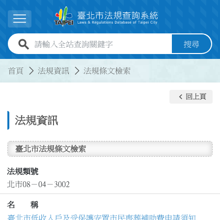
跳到主要內容
展開選單
全站查詢關鍵字欄位
搜尋
:::
:::
首頁
法規資訊
法規條文檢索
keyboard_arrow_left
回上頁
法規資訊
臺北市法規條文檢索
法規類號
北市08－04－3002
名 稱
臺北市低收入戶及受保護安置市民喪葬補助費申請須知