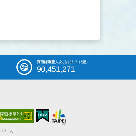
頁面總瀏覽人次
(自105.7.15起)
90,451,271
中
大