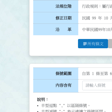
法規位階
行政規則：屬行政
修正日期
民國 99 年 10 
沿 革
中華民國99年10
subject
所有條文
條號範圍
自第 1 條至第 6
內容含有
說明：
半型逗點 "," 以區隔條號。
半型減號 "-" 表示連續之條號區間。