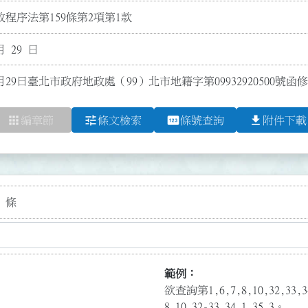
程序法第159條第2項第1款
月 29 日
月29日臺北市政府地政處（99）北市地籍字第09932920500號
apps
tune
pin
file_download
編章節
條文檢索
條號查詢
附件下載
 條
範例：
欲查詢第1,6,7,8,10,32,3
8,10,32-33,34.1,35.3。