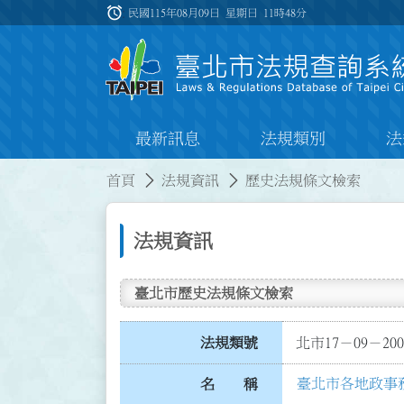
跳到主要內容
alarm
:::
民國115年08月09日 星期日
11時48分
最新訊息
法規類別
法
:::
:::
首頁
法規資訊
歷史法規條文檢索
法規資訊
臺北市歷史法規條文檢索
法規類號
北市17－09－200
臺北市各地政事
名 稱