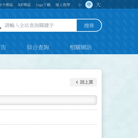
大
中
命令專區
SOP專區
logo下載
線上教學
小
全站查詢關鍵字欄位
搜尋
預告
綜合查詢
相關網站
keyboard_arrow_left
回上頁