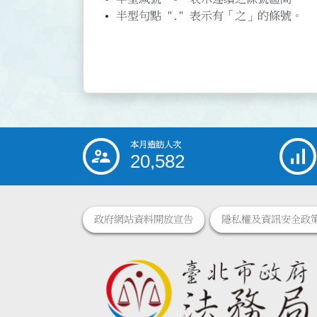
半型句點 "." 表示有「之」的條號。
本月造訪人次
:::
20,582
政府網站資料開放宣告
隱私權及資訊安全政