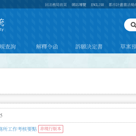
回法務局首頁
網站導覽
ENGLISH
都市計畫書法規
規查詢
解釋令函
訴願決定書
草案
5
務所工作考核要點
非現行版本