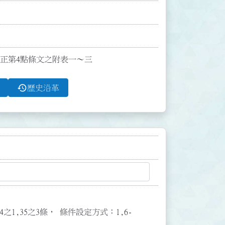
函修正第4點條文之附表一～三
history
歷史沿革
3,34之1,35之3條， 條件設定方式：1,6-