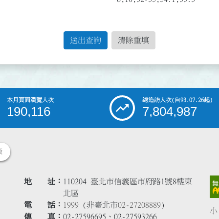
送出查詢
清除重填
本月頁面瀏覽人次
總造訪人次
(自93.07.26起)
190,116
7,804,987
策
地 址
110204 臺北市信義區市府路1號8樓東
北區
電 話
1999
(非臺北市
02-27208889
)
小
傳 真
02-27596695、02-27593266