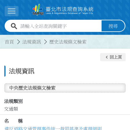
跳到主要內容
展開選單
全站查詢關鍵字欄位
搜尋
:::
:::
首頁
法規資訊
歷史法規條文檢索
keyboard_arrow_left
回上頁
法規資訊
中央歷史法規條文檢索
法規類別
交通類
名 稱
違反道路交通管理事件統一裁罰基準及處理細則