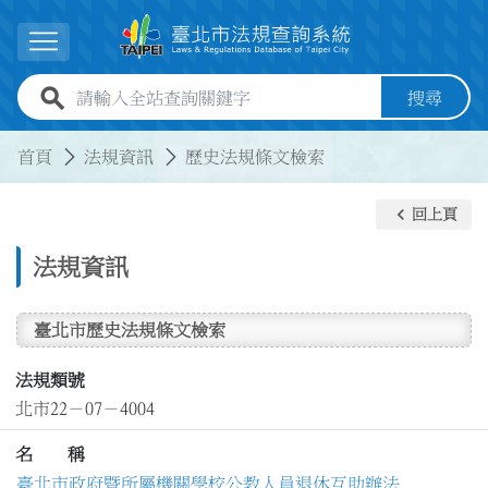
跳到主要內容
展開選單
全站查詢關鍵字欄位
搜尋
:::
:::
首頁
法規資訊
歷史法規條文檢索
keyboard_arrow_left
回上頁
法規資訊
臺北市歷史法規條文檢索
法規類號
北市22－07－4004
名 稱
臺北市政府暨所屬機關學校公教人員退休互助辦法