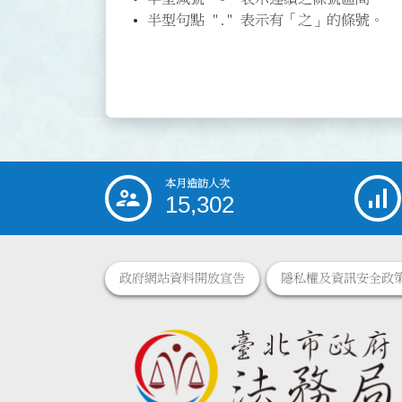
半型句點 "." 表示有「之」的條號。
本月造訪人次
:::
15,302
政府網站資料開放宣告
隱私權及資訊安全政