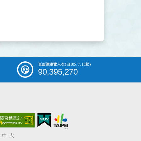
頁面總瀏覽人次
(自105.7.15起)
90,395,270
中
大