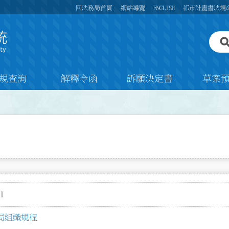
回法務局首頁
網站導覽
ENGLISH
都市計畫書法規
規查詢
解釋令函
訴願決定書
草案
1
局組織規程