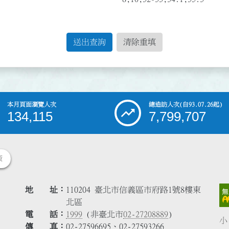
送出查詢
清除重填
本月頁面瀏覽人次
總造訪人次
(自93.07.26起)
134,115
7,799,707
策
地 址
110204 臺北市信義區市府路1號8樓東
北區
電 話
1999
(非臺北市
02-27208889
)
小
傳 真
02-27596695、02-27593266