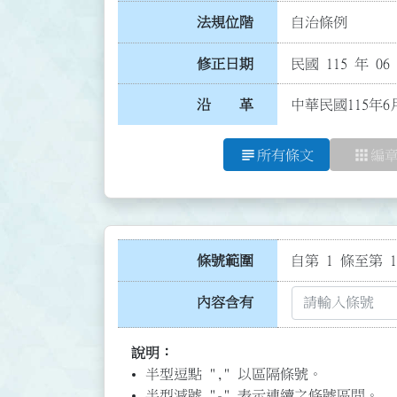
法規位階
自治條例
修正日期
民國 115 年 06
沿 革
中華民國115年6
subject
apps
所有條文
編
條號範圍
自第 1 條至第 1
內容含有
說明：
半型逗點 "," 以區隔條號。
半型減號 "-" 表示連續之條號區間。