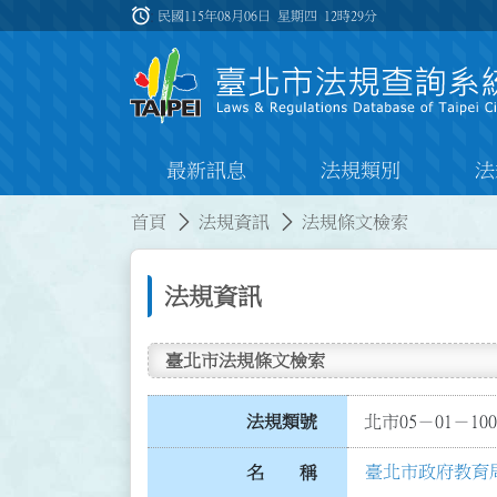
跳到主要內容
alarm
:::
民國115年08月06日 星期四
12時29分
最新訊息
法規類別
法
:::
:::
首頁
法規資訊
法規條文檢索
法規資訊
臺北市法規條文檢索
法規類號
北市05－01－100
臺北市政府教育
名 稱