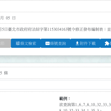
 月 05 日
月5日臺北市政府府法綜字第1153034163號令修正發布編制表；並
tune
pin
file_download
extension
章節
條文檢索
條號查詢
附件下載
5 條
範例：
欲查詢第1,6,7,8,10,32,3
8,10,32-33,34.1,35.3。