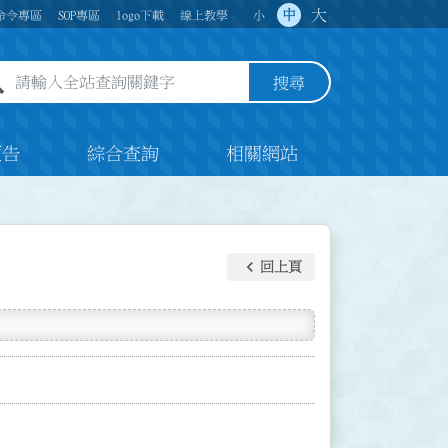
大
中
命令專區
SOP專區
logo下載
線上教學
小
全站查詢關鍵字欄位
搜尋
預告
綜合查詢
相關網站
keyboard_arrow_left
回上頁