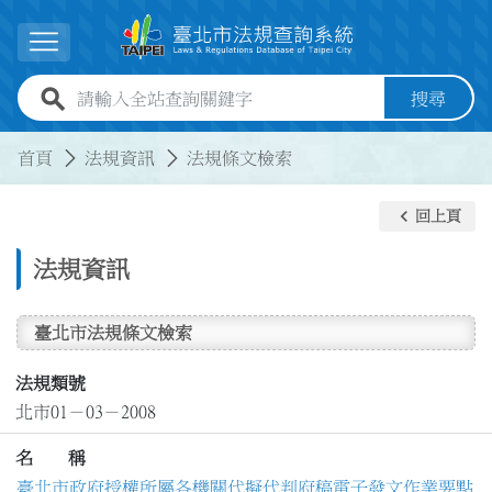
跳到主要內容
展開選單
全站查詢關鍵字欄位
搜尋
:::
:::
首頁
法規資訊
法規條文檢索
keyboard_arrow_left
回上頁
法規資訊
臺北市法規條文檢索
法規類號
北市01－03－2008
名 稱
臺北市政府授權所屬各機關代擬代判府稿電子發文作業要點