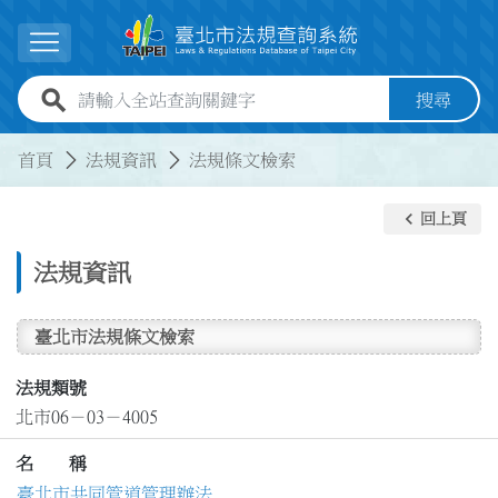
跳到主要內容
展開選單
全站查詢關鍵字欄位
搜尋
:::
:::
首頁
法規資訊
法規條文檢索
keyboard_arrow_left
回上頁
法規資訊
臺北市法規條文檢索
法規類號
北市06－03－4005
名 稱
臺北市共同管道管理辦法