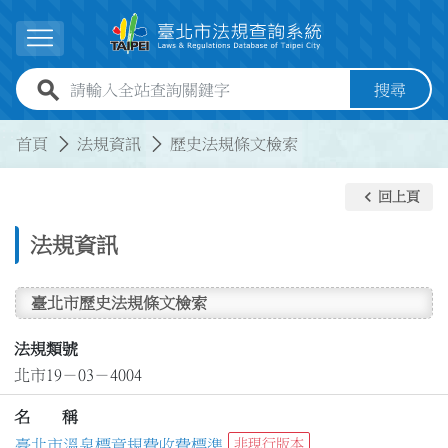
跳到主要內容
展開選單
全站查詢關鍵字欄位
搜尋
:::
:::
首頁
法規資訊
歷史法規條文檢索
keyboard_arrow_left
回上頁
法規資訊
臺北市歷史法規條文檢索
法規類號
北市19－03－4004
名 稱
臺北市溫泉標章規費收費標準
非現行版本