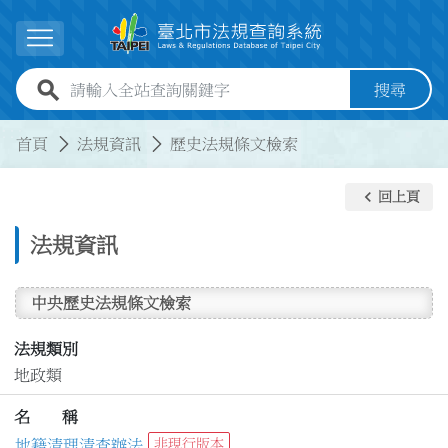
跳到主要內容
展開選單
全站查詢關鍵字欄位
搜尋
:::
:::
首頁
法規資訊
歷史法規條文檢索
keyboard_arrow_left
回上頁
法規資訊
中央歷史法規條文檢索
法規類別
地政類
名 稱
地籍清理清查辦法
非現行版本