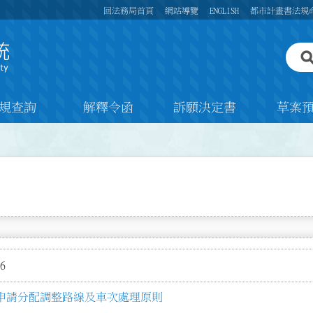
回法務局首頁
網站導覽
ENGLISH
都市計畫書法規
規查詢
解釋令函
訴願決定書
草案
6
申請分配調整路線及車次處理原則