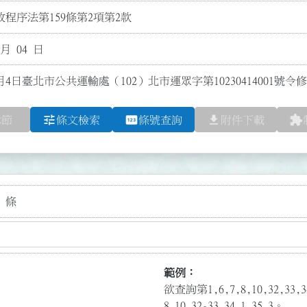
程序法第159條第2項第2款
 月 04 日
月4日臺北市公共運輸處（102）北市運眾字第10230414001號
tune
pin
file_download
extension
章節
條文檢索
條號查詢
附件下載
 條
範例：
欲查詢第1,6,7,8,10,32,3
8,10,32-33,34.1,35.3。