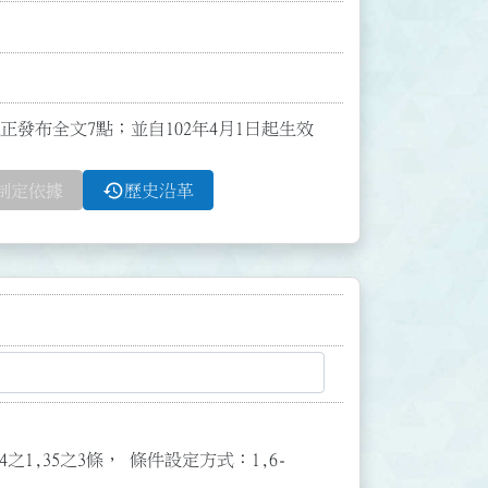
令修正發布全文7點；並自102年4月1日起生效
history
制定依據
歷史沿革
3,34之1,35之3條， 條件設定方式：1,6-