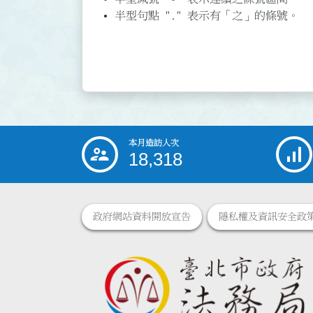
半型句點 "." 表示有「之」的條號。
本月造訪人次
:::
18,318
政府網站資料開放宣告
隱私權及資訊安全政