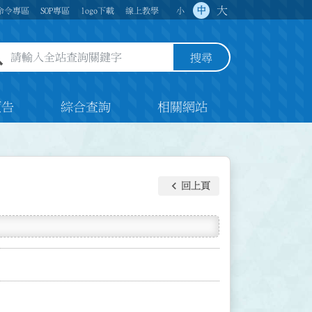
大
中
命令專區
SOP專區
logo下載
線上教學
小
全站查詢關鍵字欄位
搜尋
預告
綜合查詢
相關網站
keyboard_arrow_left
回上頁