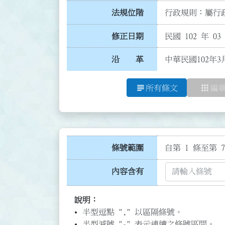
法規位階
行政規則：屬行政
修正日期
民國 102 年 03
沿 革
中華民國102年3
subject
apps
所有條文
編
條號範圍
自第 1 條至第 7
內容含有
說明：
半型逗點 "," 以區隔條號。
半型減號 "-" 表示連續之條號區間。