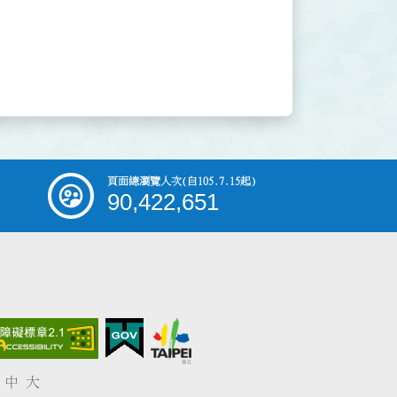
頁面總瀏覽人次
(自105.7.15起)
90,422,651
中
大