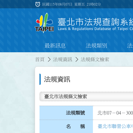
跳到主要內容
alarm
:::
民國115年08月07日 星期五
21時02分
最新訊息
法規類別
法
:::
:::
首頁
法規資訊
法規條文檢索
法規資訊
臺北市法規條文檢索
法規類號
北市07－04－300
臺北市聯營公車
名 稱