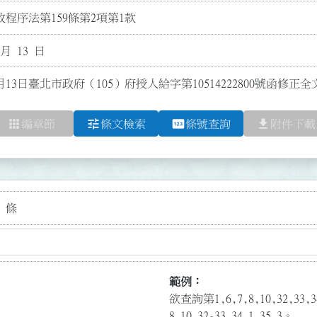
程序法第159條第2項第1款
 月 13 日
月13日臺北市政府（105）府授人給字第10514222800號函修正
apps
tune
pin
file_download
編章節
條文檢索
條號查詢
附件下載
 條
範例：
欲查詢第1,6,7,8,10,32,3
8,10,32-33,34.1,35.3。