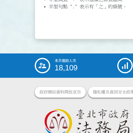
半型句點 "." 表示有「之」的條號。
本月造訪人次
:::
18,109
政府網站資料開放宣告
隱私權及資訊安全政