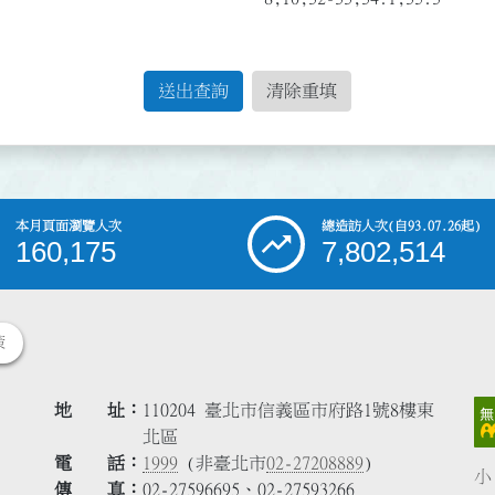
送出查詢
清除重填
本月頁面瀏覽人次
總造訪人次
(自93.07.26起)
160,175
7,802,514
策
地 址
110204 臺北市信義區市府路1號8樓東
北區
電 話
1999
(非臺北市
02-27208889
)
小
傳 真
02-27596695、02-27593266