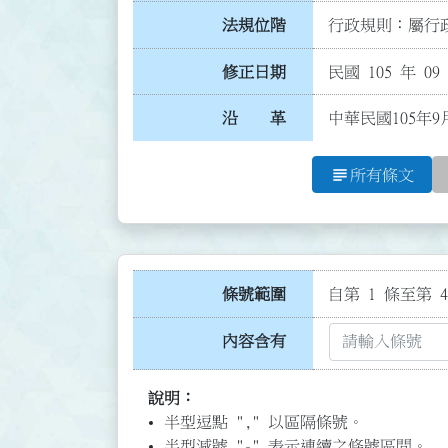
法規位階
行政規則：屬行政
修正日期
民國 105 年 09
沿 革
中華民國105年9
subject
所有條文
條號範圍
自第 1 條至第 4
內容含有
說明：
半型逗點 "," 以區隔條號。
半型減號 "-" 表示連續之條號區間。