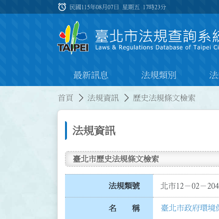
跳到主要內容
alarm
:::
民國115年08月07日 星期五
17時23分
最新訊息
法規類別
法
:::
:::
首頁
法規資訊
歷史法規條文檢索
法規資訊
臺北市歷史法規條文檢索
法規類號
北市12－02－204
臺北市政府環境
名 稱