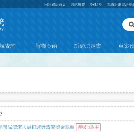
回法務局首頁
網站導覽
ENGLISH
都市計畫書法規
規查詢
解釋令函
訴願決定書
草案
3
保護局清潔人員扣減發清潔獎金基準
非現行版本