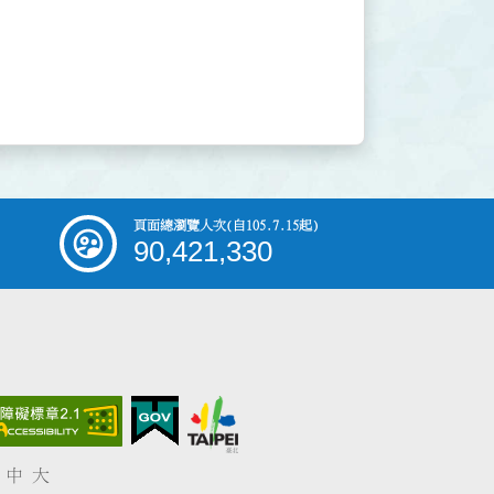
頁面總瀏覽人次
(自105.7.15起)
90,421,330
中
大