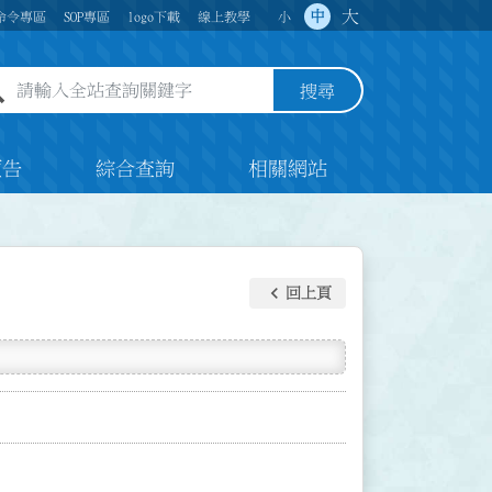
大
中
命令專區
SOP專區
logo下載
線上教學
小
全站查詢關鍵字欄位
搜尋
預告
綜合查詢
相關網站
keyboard_arrow_left
回上頁