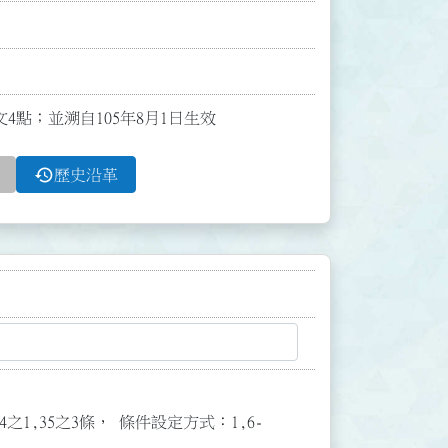
全文4點；並溯自105年8月1日生效
history
歷史沿革
3,34之1,35之3條， 條件設定方式：1,6-