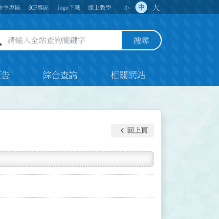
大
中
命令專區
SOP專區
logo下載
線上教學
小
全站查詢關鍵字欄位
搜尋
預告
綜合查詢
相關網站
keyboard_arrow_left
回上頁