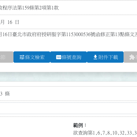
程序法第159條第2項第1款
 月 16 日
月16日臺北市政府府授研服字第1153000536號函修正第13點條
tune
pin
file_download
extension
章節
條文檢索
條號查詢
附件下載
3 條
範例：
欲查詢第1,6,7,8,10,32,3