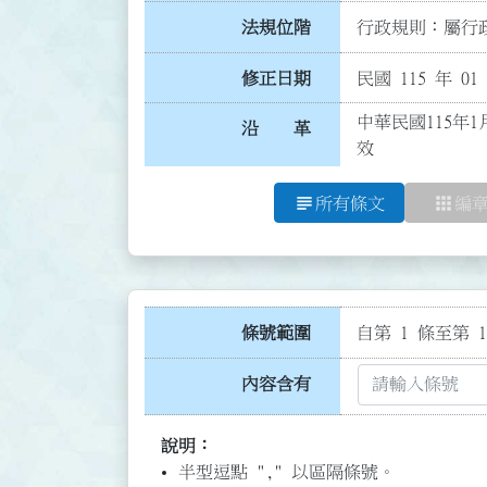
法規位階
行政規則：屬行政
修正日期
民國 115 年 01
中華民國115年1
沿 革
效
subject
apps
所有條文
編
條號範圍
自第 1 條至第 1
內容含有
說明：
半型逗點 "," 以區隔條號。