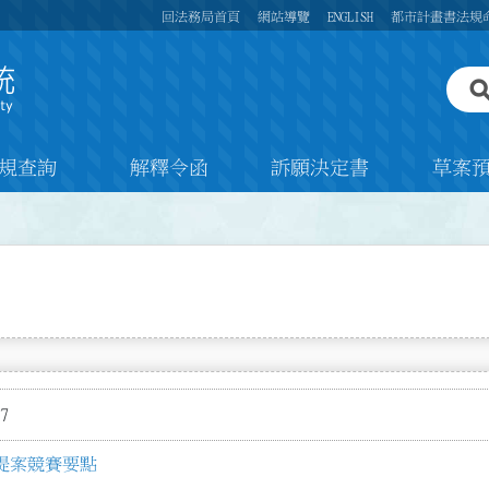
回法務局首頁
網站導覽
ENGLISH
都市計畫書法規
規查詢
解釋令函
訴願決定書
草案
7
提案競賽要點