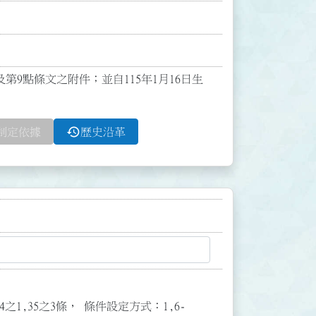
文及第9點條文之附件；並自115年1月16日生
history
制定依據
歷史沿革
3,34之1,35之3條， 條件設定方式：1,6-