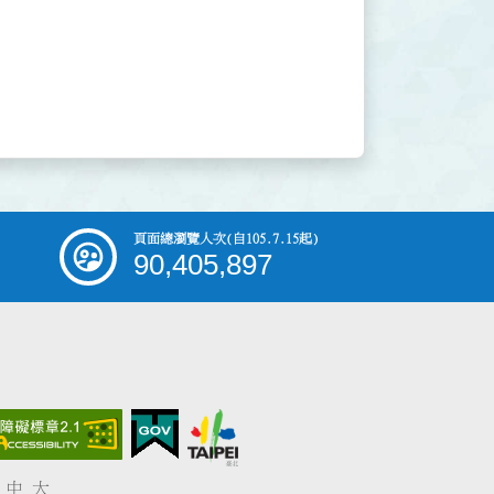
頁面總瀏覽人次
(自105.7.15起)
90,405,897
中
大