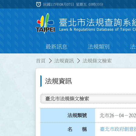
跳到主要內容
alarm
:::
民國115年08月07日 星期五
03時33分
最新訊息
法規類別
法
:::
:::
首頁
法規資訊
法規條文檢索
法規資訊
臺北市法規條文檢索
法規類號
北市26－04－202
臺北市政府創意
名 稱