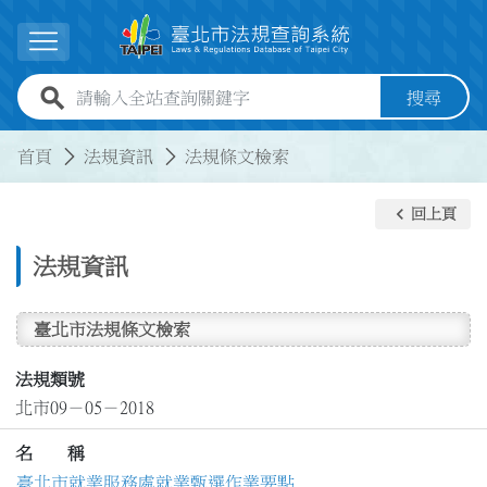
跳到主要內容
展開選單
全站查詢關鍵字欄位
搜尋
:::
:::
首頁
法規資訊
法規條文檢索
keyboard_arrow_left
回上頁
法規資訊
臺北市法規條文檢索
法規類號
北市09－05－2018
名 稱
臺北市就業服務處就業甄選作業要點