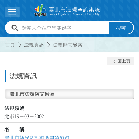
跳到主要內容
展開選單
全站查詢關鍵字欄位
搜尋
:::
:::
首頁
法規資訊
法規條文檢索
keyboard_arrow_left
回上頁
法規資訊
臺北市法規條文檢索
法規類號
北市19－03－3002
名 稱
臺北市觀光活動補助申請須知