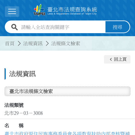
跳到主要內容
展開選單
全站查詢關鍵字欄位
搜尋
:::
:::
首頁
法規資訊
法規條文檢索
keyboard_arrow_left
回上頁
法規資訊
臺北市法規條文檢索
法規類號
北市29－03－3008
名 稱
臺北市政府原住民族事務委員會各項教育扶助內部查核暨補