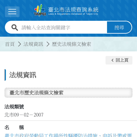
跳到主要內容
展開選單
全站查詢關鍵字欄位
搜尋
:::
:::
首頁
法規資訊
歷史法規條文檢索
keyboard_arrow_left
回上頁
法規資訊
臺北市歷史法規條文檢索
法規類號
北市09－02－2007
名 稱
臺北市政府勞動局工作場所性騷擾防治措施、申訴及懲戒要