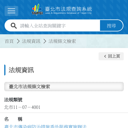
跳到主要內容
展開選單
全站查詢關鍵字欄位
搜尋
:::
:::
首頁
法規資訊
法規條文檢索
keyboard_arrow_left
回上頁
法規資訊
臺北市法規條文檢索
法規類號
北市11－07－4001
名 稱
臺北市傳染病防治措施委外服務實施辦法