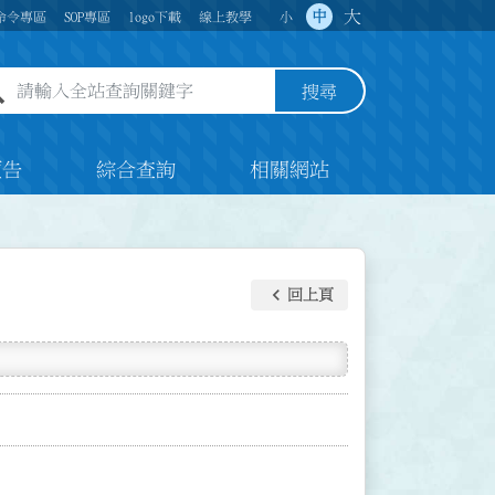
大
中
命令專區
SOP專區
logo下載
線上教學
小
全站查詢關鍵字欄位
搜尋
預告
綜合查詢
相關網站
keyboard_arrow_left
回上頁