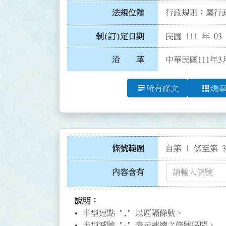
法規位階
行政規則：屬行政
制(訂)定日期
民國 111 年 03
沿 革
中華民國111年
subject
apps
所有條文
編
條號範圍
自第 1 條至第 3
內容含有
說明：
半型逗點 "," 以區隔條號。
半型減號 "-" 表示連續之條號區間。