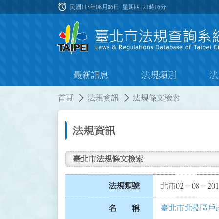
跳到主要內容
alarm
:::
民國115年08月06日 星期四
21時16分
最新訊息
法規類別
法
:::
:::
首頁
法規資訊
法規條文檢索
法規資訊
臺北市法規條文檢索
法規類號
北市02－08－201
臺北市北投區戶
名 稱