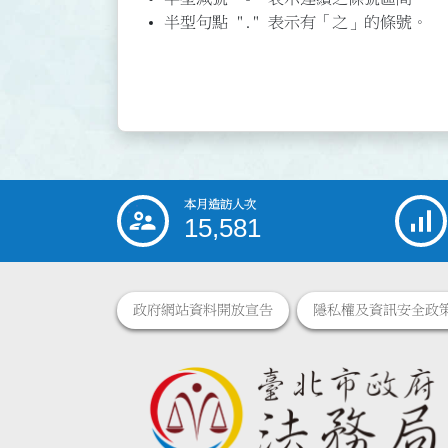
半型句點 "." 表示有「之」的條號。
本月造訪人次
:::
15,581
政府網站資料開放宣告
隱私權及資訊安全政