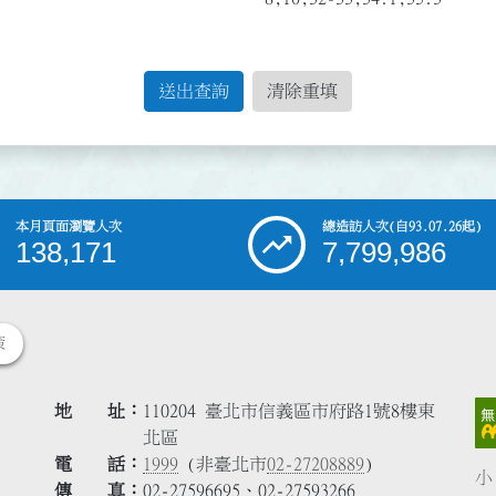
送出查詢
清除重填
本月頁面瀏覽人次
總造訪人次
(自93.07.26起)
138,171
7,799,986
策
地 址
110204 臺北市信義區市府路1號8樓東
北區
電 話
1999
(非臺北市
02-27208889
)
小
傳 真
02-27596695、02-27593266