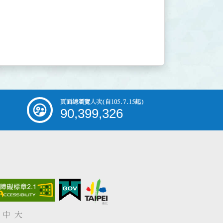
頁面總瀏覽人次
(自105.7.15起)
90,399,326
中
大