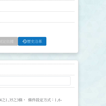
history
制定依據
歷史沿革
3,34之1,35之3條， 條件設定方式：1,6-