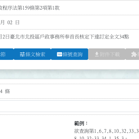
程序法第159條第2項第1款
 月 02 日
3月2日臺北市北投區戶政事務所奉首長核定下達訂定全文34點
tune
pin
file_download
extension
章節
條文檢索
條號查詢
附件下載
4 條
範例：
欲查詢第1,6,7,8,10,32,3
8,10,32-33,34.1,35.3。