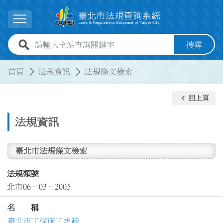
跳到主要內容
展開選單
全站查詢關鍵字欄位
搜尋
:::
:::
首頁
法規資訊
法規條文檢索
keyboard_arrow_left
回上頁
法規資訊
臺北市法規條文檢索
法規類號
北市06－03－2005
名 稱
臺北市工程施工規範