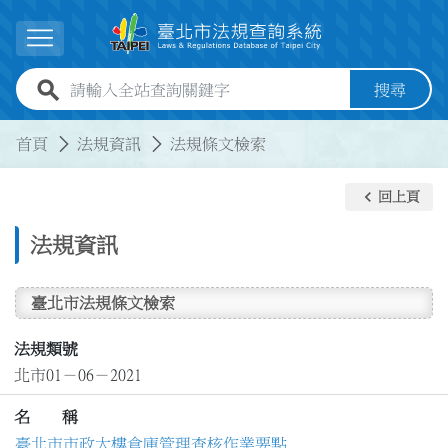
跳到主要內容
展開選單
全站查詢關鍵字欄位
搜尋
:::
:::
首頁
法規資訊
法規條文檢索
keyboard_arrow_left
回上頁
法規資訊
臺北市法規條文檢索
法規類號
北市01－06－2021
名 稱
臺北市市政大樓倉庫管理查核作業要點