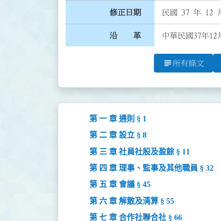
修正日期
民國 37 年 12 
沿 革
中華民國37年1
subject
所有條文
第 一 章 通則 § 1
第 二 章 設立 § 8
第 三 章 社員社股及盈餘 § 11
第 四 章 理事、監事及其他職員 § 32
第 五 章 會議 § 45
第 六 章 解散及清算 § 55
第 七 章 合作社聯合社 § 66