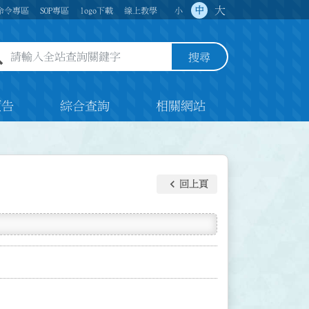
大
中
命令專區
SOP專區
logo下載
線上教學
小
全站查詢關鍵字欄位
搜尋
預告
綜合查詢
相關網站
keyboard_arrow_left
回上頁