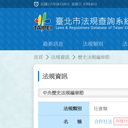
跳到主要內容
alarm
:::
民國115年08月09日 星期日
07時40分
最新訊息
法規類別
法
:::
:::
首頁
法規資訊
歷史法規編章節
法規資訊
中央歷史法規編章節
法規類別
社會類
合作社法
非現行
名 稱