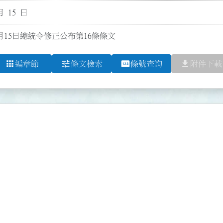
月 15 日
2月15日總統令修正公布第16條條文
apps
tune
pin
file_download
編章節
條文檢索
條號查詢
附件下載