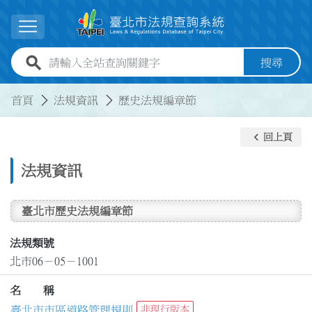
跳到主要內容
展開選單
全站查詢關鍵字欄位
搜尋
:::
:::
首頁
法規資訊
歷史法規編章節
keyboard_arrow_left
回上頁
法規資訊
臺北市歷史法規編章節
法規類號
北市06－05－1001
名 稱
臺北市市區道路管理規則
非現行版本