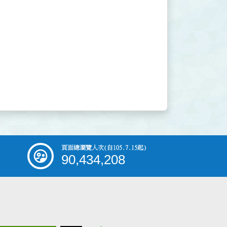
頁面總瀏覽人次
(自105.7.15起)
90,434,208