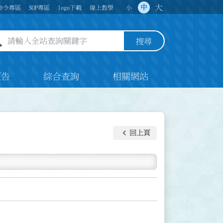
大
中
命令專區
SOP專區
logo下載
線上教學
小
全站查詢關鍵字欄位
搜尋
預告
綜合查詢
相關網站
keyboard_arrow_left
回上頁