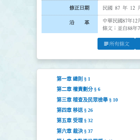
修正日期
民國 87 年 12 
中華民國87年12
沿 革
條文；並自88年
subject
所有條文
第一章 總則 § 1
第二章 權責劃分 § 6
第三章 稽查及民眾檢舉 § 10
第四章 移送 § 26
第五章 受理 § 32
第六章 裁決 § 37