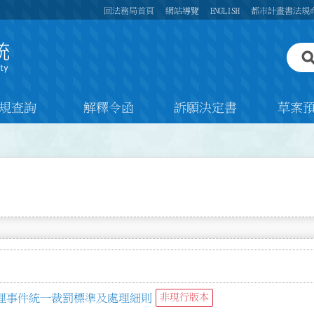
回法務局首頁
網站導覽
ENGLISH
都市計畫書法規
規查詢
解釋令函
訴願決定書
草案
理事件統一裁罰標準及處理細則
非現行版本