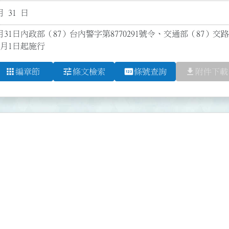
月 31 日
月31日內政部（87）台內警字第8770291號令、交通部（87）交
7月1日起施行
apps
tune
pin
file_download
編章節
條文檢索
條號查詢
附件下載