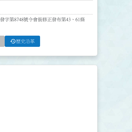
路發字第8748號令會銜修正發布第43、61條
history
歷史沿革