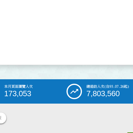
本月頁面瀏覽人次
總造訪人次
(自93.07.26起)
173,053
7,803,560
策