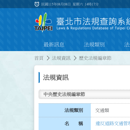
跳到主要內容
alarm
:::
民國115年08月08日 星期六
14時17分
最新訊息
法規類別
法
:::
:::
首頁
法規資訊
歷史法規編章節
法規資訊
中央歷史法規編章節
法規類別
交通類
違反道路交通管
名 稱