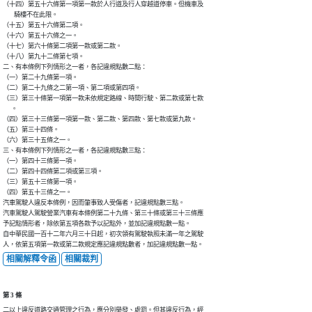
（十四）第五十六條第一項第一款於人行道及行人穿越道停車。但機車及

        騎樓不在此限。

（十五）第五十六條第二項。

（十六）第五十六條之一。

（十七）第六十條第二項第一款或第二款。

（十八）第九十二條第七項。

二、有本條例下列情形之一者，各記違規點數二點：

（一）第二十九條第一項。

（二）第二十九條之二第一項、第二項或第四項。

（三）第三十條第一項第一款未依規定路線、時間行駛、第二款或第七款

      。

（四）第三十三條第一項第一款、第二款、第四款、第七款或第九款。

（五）第三十四條。

（六）第三十五條之一。

三、有本條例下列情形之一者，各記違規點數三點：

（一）第四十三條第一項。

（二）第四十四條第二項或第三項。

（三）第五十三條第一項。

（四）第五十三條之一。

汽車駕駛人違反本條例，因而肇事致人受傷者，記違規點數三點。

汽車駕駛人駕駛營業汽車有本條例第二十九條、第三十條或第三十三條應

予記點情形者，除依第五項各款予以記點外，並加記違規點數一點。

自中華民國一百十二年六月三十日起，初次領有駕駛執照未滿一年之駕駛

人，依第五項第一款或第二款規定應記違規點數者，加記違規點數一點。
相關解釋令函
相關裁判
第 3 條
二以上違反道路交通管理之行為，應分別舉發、處罰。但其違反行為，經
