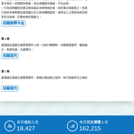
責令其於一定期間內修復、改正或補辦手續者，不在此限。

一行為同時觸犯刑事法律及違反本條例規定者，依刑事法律處罰之。但其

行為依本條例規定處罰鍰以外之其他種類處罰，或得沒入之物而未經法院

宣告沒收者，仍應依規定裁處之。
相關解釋令函
第 4 條
處理違反道路交通管理事件人員，凡執行職務時，均應服裝整齊，儀容端

正，態度和藹，言語懇切。
相關裁判
第 5 條
處理違反道路交通管理事件，有關文書送達之程序，依行政程序法之規定

。
相關裁判
本月造訪人次
本月頁面瀏覽人次
:::
18,427
162,215