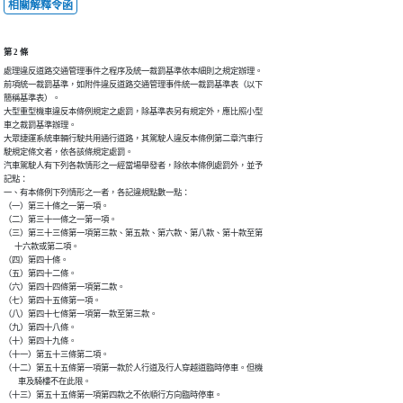
相關解釋令函
第 2 條
處理違反道路交通管理事件之程序及統一裁罰基準依本細則之規定辦理。

前項統一裁罰基準，如附件違反道路交通管理事件統一裁罰基準表（以下

簡稱基準表）。

大型重型機車違反本條例規定之處罰，除基準表另有規定外，應比照小型

車之裁罰基準辦理。

大眾捷運系統車輛行駛共用通行道路，其駕駛人違反本條例第二章汽車行

駛規定條文者，依各該條規定處罰。

汽車駕駛人有下列各款情形之一經當場舉發者，除依本條例處罰外，並予

記點：

一、有本條例下列情形之一者，各記違規點數一點：

（一）第三十條之一第一項。

（二）第三十一條之一第一項。

（三）第三十三條第一項第三款、第五款、第六款、第八款、第十款至第

      十六款或第二項。

（四）第四十條。

（五）第四十二條。

（六）第四十四條第一項第二款。

（七）第四十五條第一項。

（八）第四十七條第一項第一款至第三款。

（九）第四十八條。

（十）第四十九條。

（十一）第五十三條第二項。

（十二）第五十五條第一項第一款於人行道及行人穿越道臨時停車。但機

        車及騎樓不在此限。

（十三）第五十五條第一項第四款之不依順行方向臨時停車。
