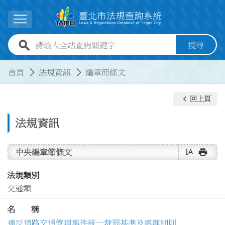
跳到主要內容
展開選單
全站查詢關鍵字欄位
搜尋
:::
:::
首頁
法規資訊
編章節條文
keyboard_arrow_left
回上頁
法規資訊
text_rotate_vertical
print
中央編章節條文
法規類別
交通類
名 稱
違反道路交通管理事件統一裁罰基準及處理細則