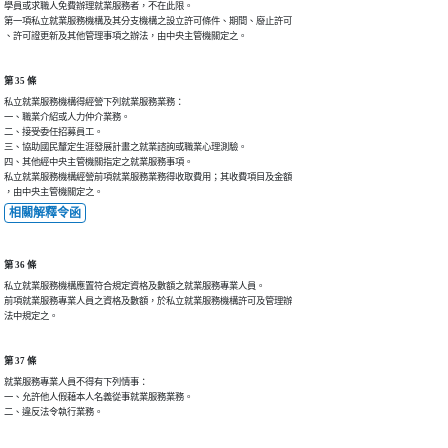
學員或求職人免費辦理就業服務者，不在此限。

第一項私立就業服務機構及其分支機構之設立許可條件、期間、廢止許可

、許可證更新及其他管理事項之辦法，由中央主管機關定之。
第 35 條
私立就業服務機構得經營下列就業服務業務：

一、職業介紹或人力仲介業務。

二、接受委任招募員工。

三、協助國民釐定生涯發展計畫之就業諮詢或職業心理測驗。

四、其他經中央主管機關指定之就業服務事項。

私立就業服務機構經營前項就業服務業務得收取費用；其收費項目及金額

，由中央主管機關定之。
相關解釋令函
第 36 條
私立就業服務機構應置符合規定資格及數額之就業服務專業人員。

前項就業服務專業人員之資格及數額，於私立就業服務機構許可及管理辦

法中規定之。
第 37 條
就業服務專業人員不得有下列情事：

一、允許他人假藉本人名義從事就業服務業務。

二、違反法令執行業務。