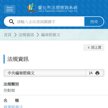
跳到主要內容
展開選單
全站查詢關鍵字欄位
搜尋
:::
:::
首頁
法規資訊
編章節條文
keyboard_arrow_left
回上頁
法規資訊
text_rotate_vertical
print
中央編章節條文
法規類別
勞動類
名 稱
就業服務法