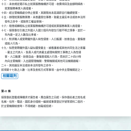
十三、未依規定揭示私立就業服務機構許可證、收費項目及金額明細表、

      就業服務專業人員證書。

十四、經主管機關處分停止營業，其期限尚未屆滿即自行繼續營業。

十五、辦理就業服務業務，未善盡受任事務，致雇主違反本法或依本法所

      發布之命令，或致勞工權益受損。

十六、租借或轉租私立就業服務機構許可證或就業服務專業人員證書。

十七、接受委任引進之外國人入國三個月內發生行蹤不明之情事，並於一

      年內達一定之人數及比率者。

十八、對求職人或受聘僱外國人有性侵害、人口販運、妨害自由、重傷害

      或殺人行為。

十九、知悉受聘僱外國人疑似遭受雇主、被看護者或其他共同生活之家屬

      、雇主之代表人、負責人或代表雇主處理有關勞工事務之人為性侵

      害、人口販運、妨害自由、重傷害或殺人行為，而未於二十四小時

      內向主管機關、入出國管理機關、警察機關或其他司法機關通報。

二十、其他違反本法或依本法所發布之命令。

前項第十七款之人數、比率及查核方式等事項，由中央主管機關定之。
相關裁判
第 41 條
接受委託登載或傳播求才廣告者，應自廣告之日起，保存委託者之姓名或

名稱、住所、電話、國民身分證統一編號或事業登記字號等資料二個月，

於主管機關檢查時，不得規避、妨礙或拒絕。