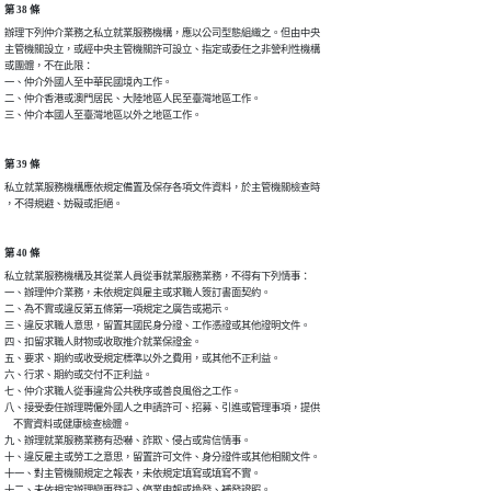
第 38 條
辦理下列仲介業務之私立就業服務機構，應以公司型態組織之。但由中央

主管機關設立，或經中央主管機關許可設立、指定或委任之非營利性機構

或團體，不在此限：

一、仲介外國人至中華民國境內工作。

二、仲介香港或澳門居民、大陸地區人民至臺灣地區工作。

三、仲介本國人至臺灣地區以外之地區工作。
第 39 條
私立就業服務機構應依規定備置及保存各項文件資料，於主管機關檢查時

，不得規避、妨礙或拒絕。
第 40 條
私立就業服務機構及其從業人員從事就業服務業務，不得有下列情事：

一、辦理仲介業務，未依規定與雇主或求職人簽訂書面契約。

二、為不實或違反第五條第一項規定之廣告或揭示。

三、違反求職人意思，留置其國民身分證、工作憑證或其他證明文件。

四、扣留求職人財物或收取推介就業保證金。

五、要求、期約或收受規定標準以外之費用，或其他不正利益。

六、行求、期約或交付不正利益。

七、仲介求職人從事違背公共秩序或善良風俗之工作。

八、接受委任辦理聘僱外國人之申請許可、招募、引進或管理事項，提供

    不實資料或健康檢查檢體。

九、辦理就業服務業務有恐嚇、詐欺、侵占或背信情事。

十、違反雇主或勞工之意思，留置許可文件、身分證件或其他相關文件。

十一、對主管機關規定之報表，未依規定填寫或填寫不實。

十二、未依規定辦理變更登記、停業申報或換發、補發證照。
