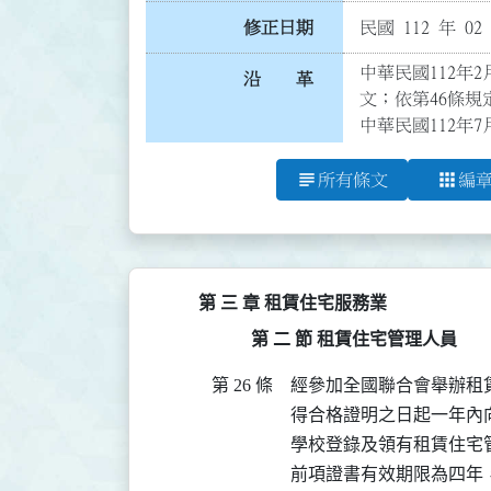
修正日期
民國 112 年 02
中華民國112年2
沿 革
文；依第46條規
中華民國112年7
subject
apps
所有條文
編
第 三 章 租賃住宅服務業
第 二 節 租賃住宅管理人員
第 26 條
經參加全國聯合會舉辦租
得合格證明之日起一年內
學校登錄及領有租賃住宅
前項證書有效期限為四年