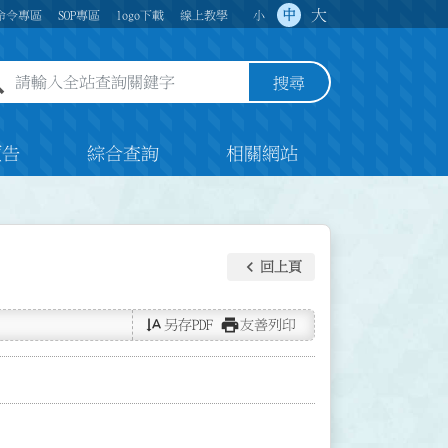
大
中
命令專區
SOP專區
logo下載
線上教學
小
全站查詢關鍵字欄位
搜尋
預告
綜合查詢
相關網站
keyboard_arrow_left
回上頁
text_rotate_vertical
print
另存PDF
友善列印