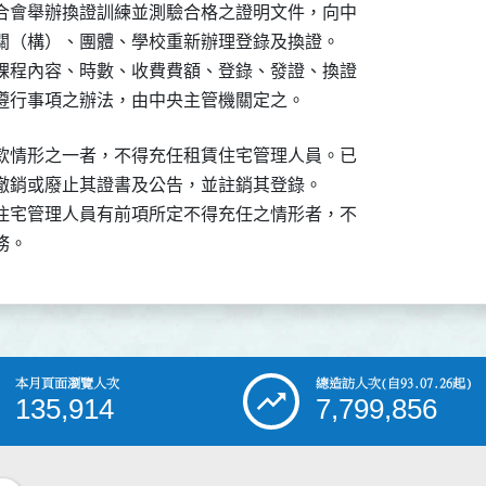
合會舉辦換證訓練並測驗合格之證明文件，向中

關（構）、團體、學校重新辦理登錄及換證。

課程內容、時數、收費費額、登錄、發證、換證

遵行事項之辦法，由中央主管機關定之。
款情形之一者，不得充任租賃住宅管理人員。已

撤銷或廢止其證書及公告，並註銷其登錄。

住宅管理人員有前項所定不得充任之情形者，不

務。
本月頁面瀏覽人次
總造訪人次
(自93.07.26起)
135,914
7,799,856