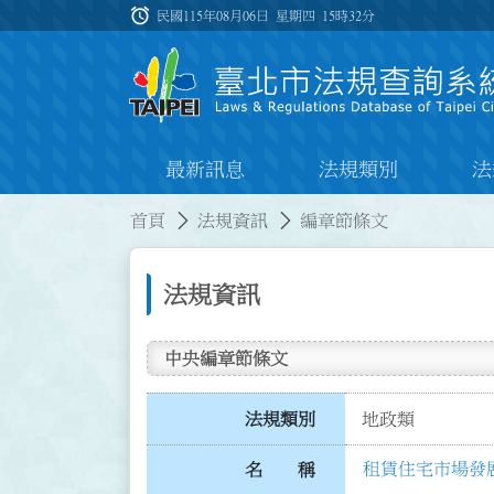
跳到主要內容
alarm
:::
民國115年08月06日 星期四
15時32分
最新訊息
法規類別
法
:::
:::
首頁
法規資訊
編章節條文
法規資訊
中央編章節條文
法規類別
地政類
租賃住宅市場發
名 稱