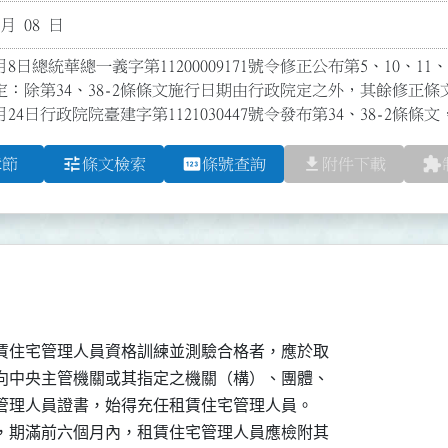
 月 08 日
月8日總統華總一義字第11200009171號令修正公布第5、10、11、
定：除第34、38-2條條文施行日期由行政院定之外，其餘修正條文
月24日行政院院臺建字第1121030447號令發布第34、38-2條條文
tune
pin
file_download
extension
章節
條文檢索
條號查詢
附件下載
賃住宅管理人員資格訓練並測驗合格者，應於取

向中央主管機關或其指定之機關（構）、團體、

管理人員證書，始得充任租賃住宅管理人員。

，期滿前六個月內，租賃住宅管理人員應檢附其
