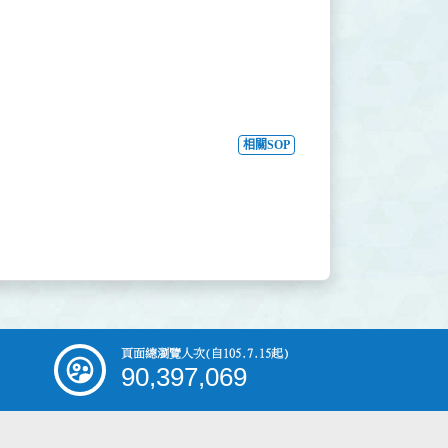
相關SOP
頁面總瀏覽人次
(自105.7.15起)
90,397,069