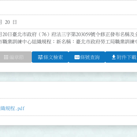
月 20 日
月20日臺北市政府（76）府法三字第203059號令修正發布名稱及全文
市職業訓練中心組織規程；新名稱：臺北市政府勞工局職業訓練
apps
tune
pin
file_download
編章節
條文檢索
條號查詢
附件下載
規程.pdf