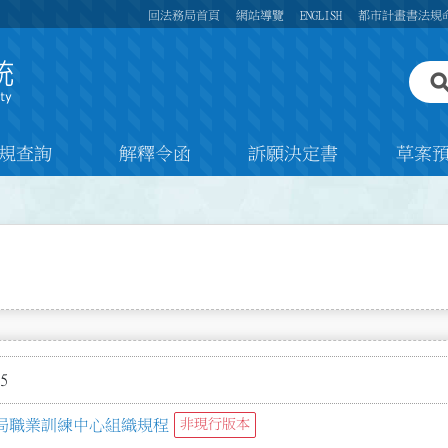
回法務局首頁
網站導覽
ENGLISH
都市計畫書法規
規查詢
解釋令函
訴願決定書
草案
5
局職業訓練中心組織規程
非現行版本