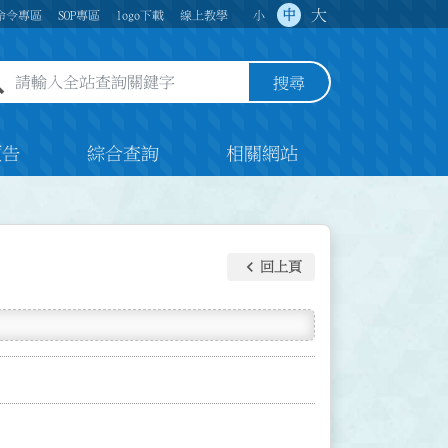
大
中
命令專區
SOP專區
logo下載
線上教學
小
全站查詢關鍵字欄位
搜尋
預告
綜合查詢
相關網站
keyboard_arrow_left
回上頁