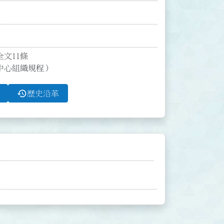
11條

中心組織規程）
history
歷史沿革