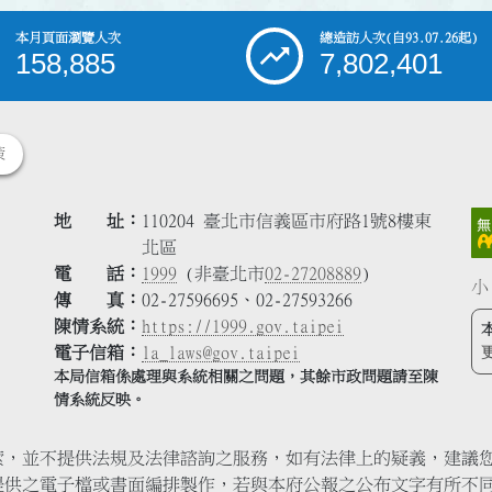
本月頁面瀏覽人次
總造訪人次
(自93.07.26起)
158,885
7,802,401
策
地 址
110204 臺北市信義區市府路1號8樓東
北區
電 話
1999
(非臺北市
02-27208889
)
小
傳 真
02-27596695、02-27593266
陳情系統
https://1999.gov.taipei
電子信箱
la_laws@gov.taipei
本局信箱係處理與系統相關之問題，其餘市政問題請至陳
情系統反映。
索，並不提供法規及法律諮詢之服務，如有法律上的疑義，建議
提供之電子檔或書面編排製作，若與本府公報之公布文字有所不