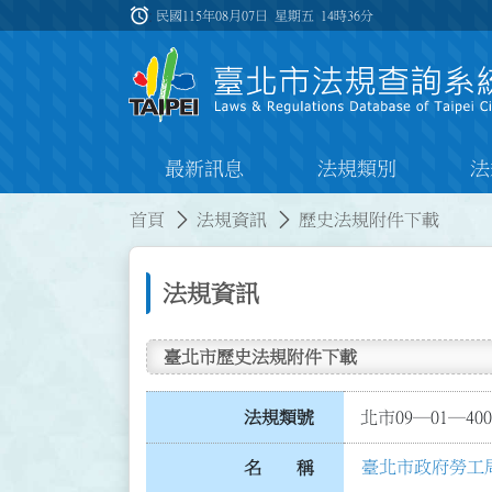
跳到主要內容
alarm
:::
民國115年08月07日 星期五
14時36分
最新訊息
法規類別
法
:::
:::
首頁
法規資訊
歷史法規附件下載
法規資訊
臺北市歷史法規附件下載
法規類號
北市09─01─400
臺北市政府勞工
名 稱