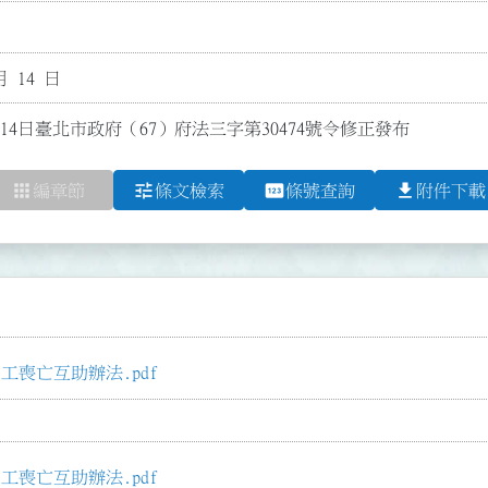
月 14 日
月14日臺北市政府（67）府法三字第30474號令修正發布
apps
tune
pin
file_download
編章節
條文檢索
條號查詢
附件下載
喪亡互助辦法.pdf
喪亡互助辦法.pdf