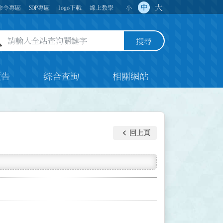
大
中
命令專區
SOP專區
logo下載
線上教學
小
全站查詢關鍵字欄位
搜尋
預告
綜合查詢
相關網站
keyboard_arrow_left
回上頁