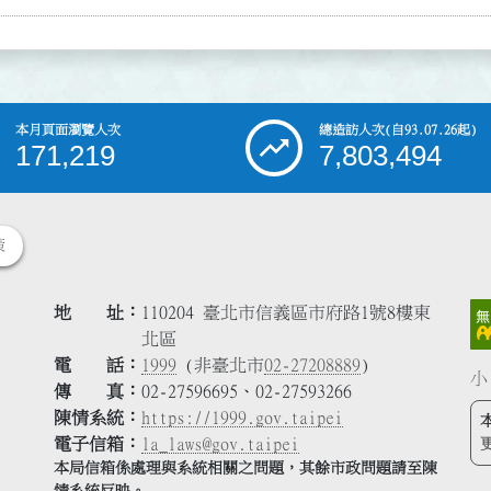
本月頁面瀏覽人次
總造訪人次
(自93.07.26起)
171,219
7,803,494
策
地 址
110204 臺北市信義區市府路1號8樓東
北區
電 話
1999
(非臺北市
02-27208889
)
小
傳 真
02-27596695、02-27593266
陳情系統
https://1999.gov.taipei
電子信箱
la_laws@gov.taipei
本局信箱係處理與系統相關之問題，其餘市政問題請至陳
情系統反映。