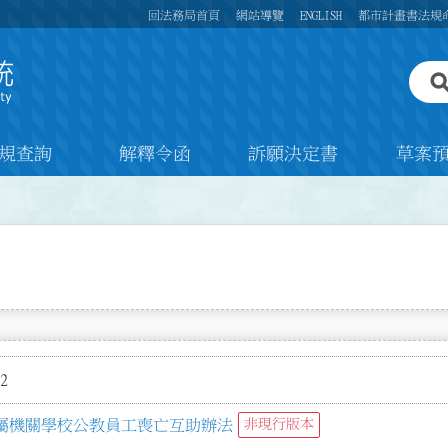
回法務局首頁
網站導覽
ENGLISH
都市計畫書法規
規查詢
解釋令函
訴願決定書
草案
2
屬機關學校公教員工喪亡互助辦法
非現行版本