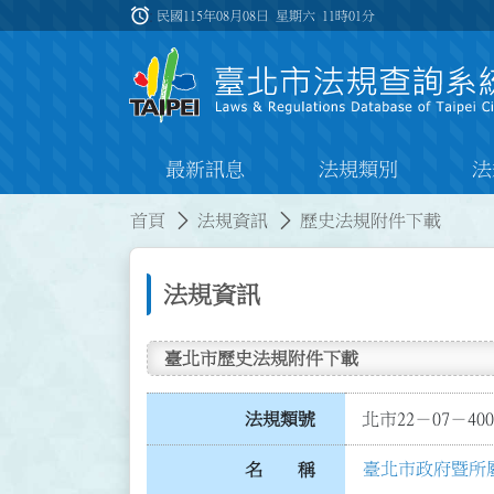
跳到主要內容
alarm
:::
民國115年08月08日 星期六
11時01分
最新訊息
法規類別
法
:::
:::
首頁
法規資訊
歷史法規附件下載
法規資訊
臺北市歷史法規附件下載
法規類號
北市22－07－400
臺北市政府暨所
名 稱