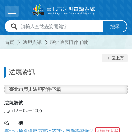
跳到主要內容
展開選單
全站查詢關鍵字欄位
搜尋
:::
:::
首頁
法規資訊
歷史法規附件下載
keyboard_arrow_left
回上頁
法規資訊
臺北市歷史法規附件下載
法規類號
北市12－02－4006
名 稱
臺北市檢舉違反廢棄物清理法案件獎勵辦法
非現行版本