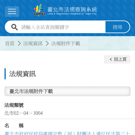
跳到主要內容
展開選單
全站查詢關鍵字欄位
搜尋
:::
:::
首頁
法規資訊
法規附件下載
keyboard_arrow_left
回上頁
法規資訊
臺北市法規附件下載
法規類號
北市02－04－3004
名 稱
臺北市政府民政局處理宗教（祠）財團法人違反民法第三十