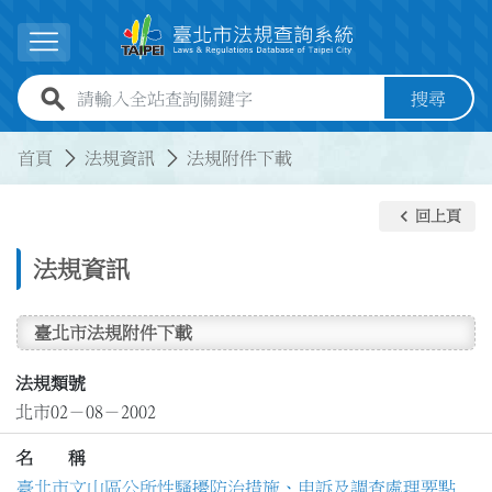
跳到主要內容
展開選單
全站查詢關鍵字欄位
搜尋
:::
:::
首頁
法規資訊
法規附件下載
keyboard_arrow_left
回上頁
法規資訊
臺北市法規附件下載
法規類號
北市02－08－2002
名 稱
臺北市文山區公所性騷擾防治措施、申訴及調查處理要點