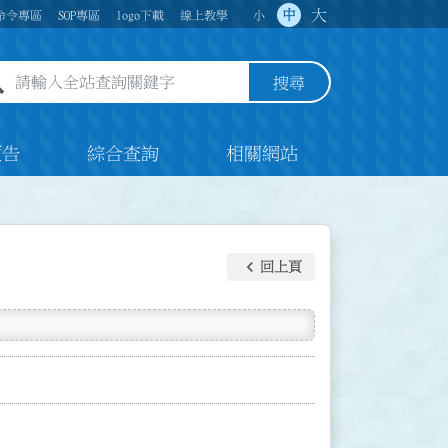
大
中
命令專區
SOP專區
logo下載
線上教學
小
全站查詢關鍵字欄位
搜尋
預告
綜合查詢
相關網站
keyboard_arrow_left
回上頁