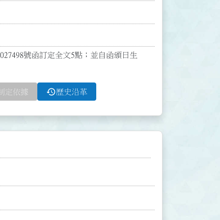
027498號函訂定全文5點；並自函頒日生
history
制定依據
歷史沿革