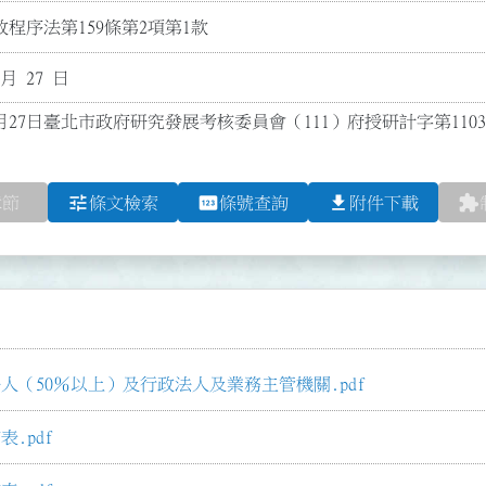
程序法第159條第2項第1款
 月 27 日
1月27日臺北市政府研究發展考核委員會（111）府授研計字第1103
tune
pin
file_download
extension
章節
條文檢索
條號查詢
附件下載
（50％以上）及行政法人及業務主管機關.pdf
.pdf