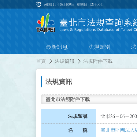
跳到主要內容
alarm
:::
民國115年08月09日 星期日
12時06分
最新訊息
法規類別
法
:::
:::
首頁
法規資訊
法規附件下載
法規資訊
臺北市法規附件下載
法規類號
北市26－06－200
臺北市財團法人
名 稱