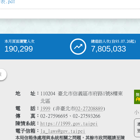
.pdf
本月頁面瀏覽人次
總造訪人次
(自93.07.26起)
190,299
7,805,033
策
地 址
110204 臺北市信義區市府路1號8樓東
北區
電 話
1999
(非臺北市
02-27208889
)
小
傳 真
02-27596695、02-27593266
陳情系統
https://1999.gov.taipei
電子信箱
la_laws@gov.taipei
本局信箱係處理與系統相關之問題，其餘市政問題請至陳