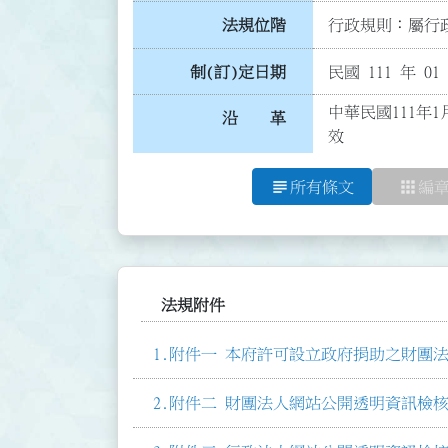
法規位階
行政規則：屬行政
制(訂)定日期
民國 111 年 01
中華民國111年
沿 革
效
subject
apps
所有條文
編
法規附件
附件一 本府許可設立政府捐助之財團法人
附件二 財團法人網站公開透明資訊檢核表