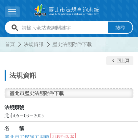
跳到主要內容
展開選單
全站查詢關鍵字欄位
搜尋
:::
:::
首頁
法規資訊
歷史法規附件下載
keyboard_arrow_left
回上頁
法規資訊
臺北市歷史法規附件下載
法規類號
北市06－03－2005
名 稱
臺北市工程施工規範
非現行版本