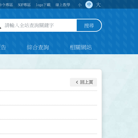
大
中
命令專區
SOP專區
logo下載
線上教學
小
全站查詢關鍵字欄位
搜尋
預告
綜合查詢
相關網站
keyboard_arrow_left
回上頁