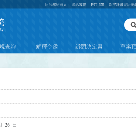
回法務局首頁
網站導覽
ENGLISH
都市計畫書法規
規查詢
解釋令函
訴願決定書
草案
月 26 日