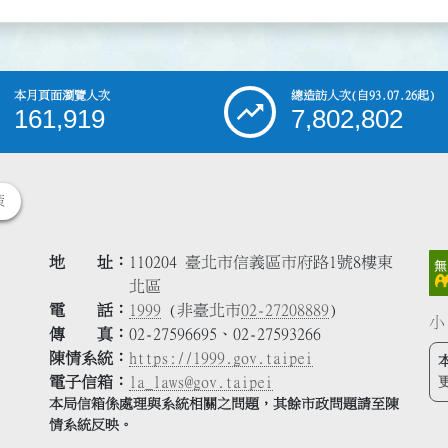
本月頁面瀏覽人次
總造訪人次
(自93.07.26起)
161,919
7,802,802
策
地 址
110204 臺北市信義區市府路1號8樓東
北區
電 話
1999
(非臺北市
02-27208889
)
小
傳 真
02-27596695、02-27593266
陳情系統
https://1999.gov.taipei
電子信箱
la_laws@gov.taipei
本局信箱係處理與系統相關之問題，其餘市政問題請至陳
情系統反映。