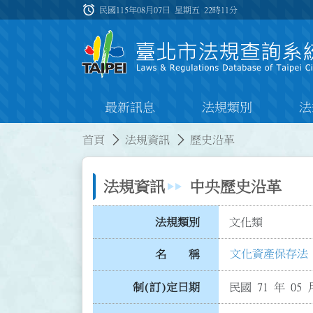
跳到主要內容
alarm
:::
民國115年08月07日 星期五
22時11分
最新訊息
法規類別
法
:::
:::
首頁
法規資訊
歷史沿革
法規資訊
中央歷史沿革
法規類別
文化類
文化資產保存法
名 稱
制(訂)定日期
民國 71 年 05 