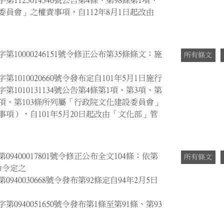
第1125014346號公告第4條、第98條第1項、
委員會」之權責事項，自112年8月1日起改由
第10000246151號令修正公布第35條條文；施
所有條文
第1010020660號令發布定自101年5月1日施行
第1010131134號公告第4條第1項、第3項、第
第2項、第103條所列屬「行政院文化建設委員會」
項），自101年5月20日起改由「文化部」管
9400017801號令修正公布全文104條；依第
所有條文
命令定之
940030668號令發布第92條定自94年2月5日
第0940051650號令發布第1條至第91條、第93