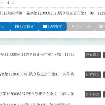
 月 01 日
月1日總統華總一義字第11500059311號令修正公布第4、98、11
tune
pin
file_download
extension
章節
條文檢索
條號查詢
附件下載
1500059311號令修正公布第4、98、112條
所有條文
第11200103481號令修正公布第41、99條條
所有條文
第10500082371號令修正公布全文113條；並
所有條文