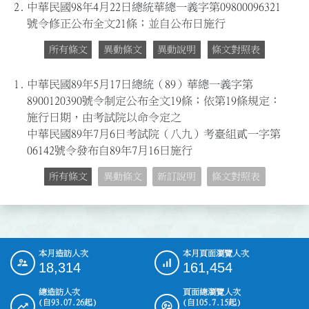
2.
中華民國98年4月22日總統華總一義字第09800096321
號令修正公布全文21條；並自公布日施行
所有條文
異動條文
異動說明
條文對照表
1.
中華民國89年5月17日總統（89）華總一義字第
8900120390號令制定公布全文19條；依第19條規定：
施行日期，由考試院以命令定之
中華民國89年7月6日考試院（八九）考臺組貳一字第
06142號令發布自89年7月16日施行
所有條文
異動條文
新訂說明
條文對照表
本月造訪人次
本月頁面瀏覽人次
:::
18,314
161,454
總造訪人次
頁面總瀏覽人次
(自93.07.26起)
(自105.7.15起)