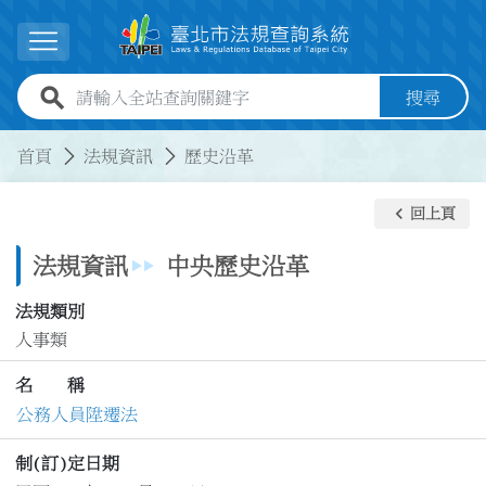
跳到主要內容
展開選單
全站查詢關鍵字欄位
搜尋
:::
:::
首頁
法規資訊
歷史沿革
keyboard_arrow_left
回上頁
法規資訊
中央歷史沿革
法規類別
人事類
名 稱
公務人員陞遷法
制(訂)定日期