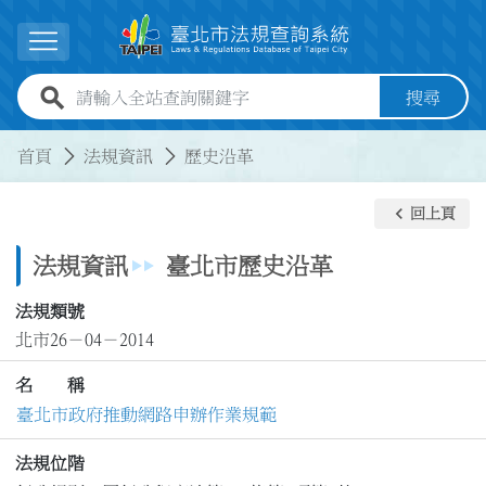
跳到主要內容
展開選單
全站查詢關鍵字欄位
搜尋
:::
:::
首頁
法規資訊
歷史沿革
keyboard_arrow_left
回上頁
法規資訊
臺北市歷史沿革
法規類號
北市26－04－2014
名 稱
臺北市政府推動網路申辦作業規範
法規位階