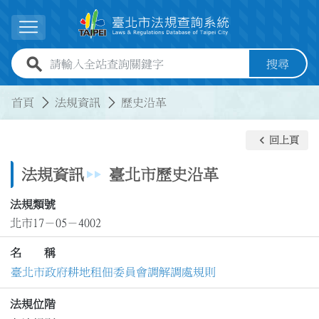
跳到主要內容
展開選單
全站查詢關鍵字欄位
搜尋
:::
:::
首頁
法規資訊
歷史沿革
keyboard_arrow_left
回上頁
法規資訊
臺北市歷史沿革
法規類號
北市17－05－4002
名 稱
臺北市政府耕地租佃委員會調解調處規則
法規位階