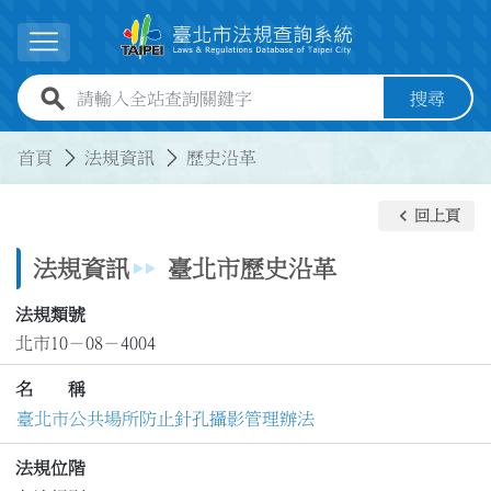
跳到主要內容
展開選單
全站查詢關鍵字欄位
搜尋
:::
:::
首頁
法規資訊
歷史沿革
keyboard_arrow_left
回上頁
法規資訊
臺北市歷史沿革
法規類號
北市10－08－4004
名 稱
臺北市公共場所防止針孔攝影管理辦法
法規位階