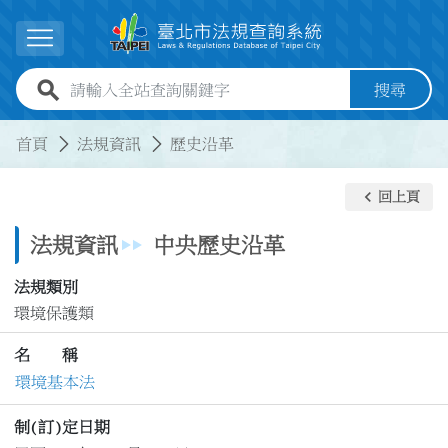
跳到主要內容
展開選單
全站查詢關鍵字欄位
搜尋
:::
:::
首頁
法規資訊
歷史沿革
keyboard_arrow_left
回上頁
法規資訊
中央歷史沿革
法規類別
環境保護類
名 稱
環境基本法
制(訂)定日期