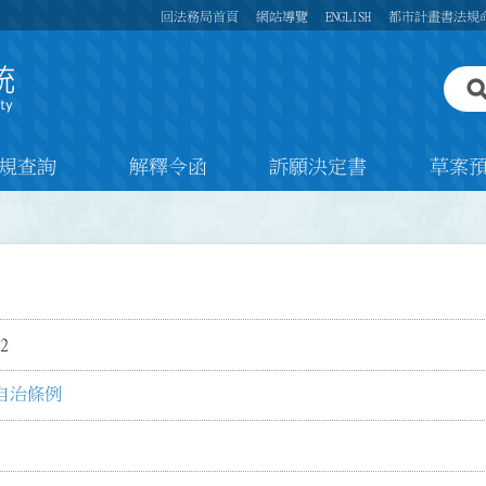
回法務局首頁
網站導覽
ENGLISH
都市計畫書法規
規查詢
解釋令函
訴願決定書
草案
2
自治條例