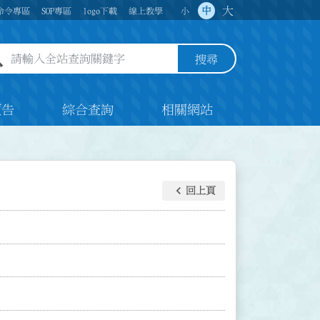
大
中
命令專區
SOP專區
logo下載
線上教學
小
全站查詢關鍵字欄位
搜尋
預告
綜合查詢
相關網站
keyboard_arrow_left
回上頁