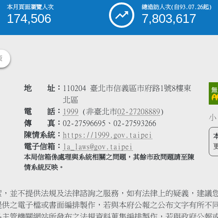
本月頁面瀏覽人次
總造訪人次
(自93.07.26起)
174,506
7,803,617
策
地 址
110204 臺北市信義區市府路1號8樓東
北區
電 話
1999
(非臺北市
02-27208889
)
小
傳 真
02-27596695、02-27593266
陳情系統
https://1999.gov.taipei
電子信箱
la_laws@gov.taipei
本局信箱係處理與系統相關之問題，其餘市政問題請至陳
情系統反映。
索，並不提供法規及法律諮詢之服務，如有法律上的疑義，建議
提供之電子檔或書面編排製作，若與本府公報之公布文字有所不
各主管機關網站所發布之法規資料蒐集編排製作，若與政府公報