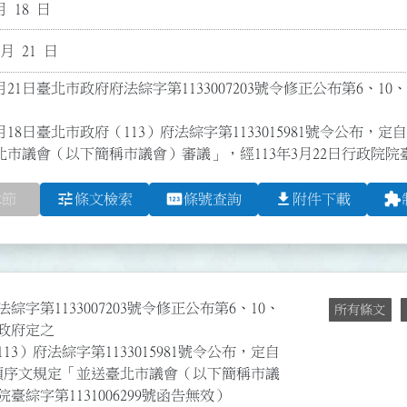
月 18 日
 月 21 日
月21日臺北市政府府法綜字第1133007203號令修正公布第6、1
月18日臺北市政府（113）府法綜字第1133015981號令公布，
市議會（以下簡稱市議會）審議」，經113年3月22日行政院院臺綜字
tune
pin
file_download
extension
章節
條文檢索
條號查詢
附件下載
綜字第1133007203號令修正公布第6、10、
所有條文
市政府定之
13）府法綜字第1133015981號令公布，定自
一項序文規定「並送臺北市議會（以下簡稱市議
臺綜字第1131006299號函告無效）