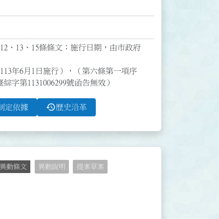
0、12、13、15條條文；施行日期，由市政府
定自113年6月1日施行），（第六條第一項序
第1131006299號函告無效）
history
制定依據
歷史沿革
異動條文
異動說明
提案草案