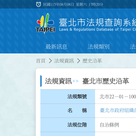
跳到主要內容
alarm
:::
民國115年08月08日 星期六
17時20分
最新訊息
法規類別
法
:::
:::
首頁
法規資訊
歷史沿革
法規資訊
臺北市歷史沿革
法規類號
北市22－01－100
臺北市政府組織
名 稱
法規位階
自治條例