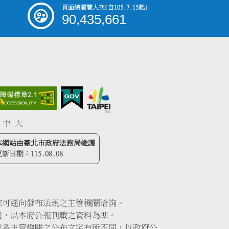
頁面總瀏覽人次
(自105.7.15起)
90,435,661
中
大
本網站由臺北市政府法務局維護
更新日期：
115.08.08
您可逕向發布法規之主管機關洽詢。
同，以本府公報刊載之資料為準。
或各主管機關之公布文字有所不同，以政府公