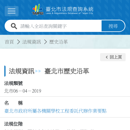
跳到主要內容
展開選單
全站查詢關鍵字欄位
搜尋
:::
:::
首頁
法規資訊
歷史沿革
keyboard_arrow_left
回上頁
法規資訊
臺北市歷史沿革
法規類號
北市06－04－2019
名 稱
臺北市政府所屬各機關學校工程委託代辦作業要點
法規位階