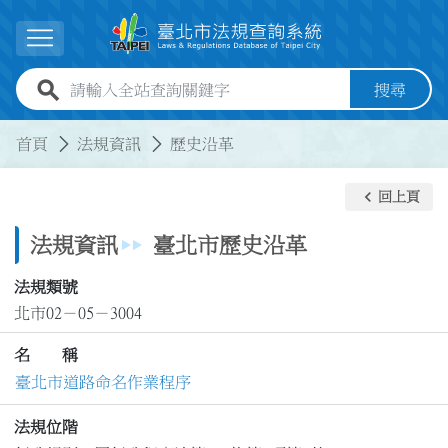
跳到主要內容
展開選單
全站查詢關鍵字欄位
搜尋
:::
:::
首頁
法規資訊
歷史沿革
keyboard_arrow_left
回上頁
法規資訊
臺北市歷史沿革
法規類號
北市02－05－3004
名 稱
臺北市道路命名作業程序
法規位階