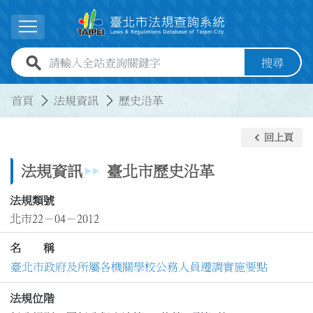
跳到主要內容
展開選單
全站查詢關鍵字欄位
搜尋
:::
:::
首頁
法規資訊
歷史沿革
keyboard_arrow_left
回上頁
法規資訊
臺北市歷史沿革
法規類號
北市22－04－2012
名 稱
臺北市政府及所屬各機關學校公務人員遷調實施要點
法規位階