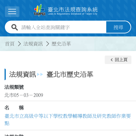
跳到主要內容
展開選單
全站查詢關鍵字欄位
搜尋
:::
:::
首頁
法規資訊
歷史沿革
keyboard_arrow_left
回上頁
法規資訊
臺北市歷史沿革
法規類號
北市05－03－2009
名 稱
臺北市立高級中等以下學校教學輔導教師及研究教師作業要
點