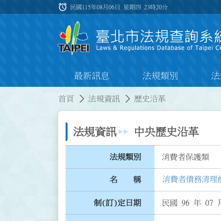
跳到主要內容
alarm
:::
民國115年08月06日 星期四
23時20分
最新訊息
法規類別
法
:::
:::
首頁
法規資訊
歷史沿革
法規資訊
中央歷史沿革
法規類別
消費者保護類
消費者債務清理
名 稱
制(訂)定日期
民國 96 年 07 