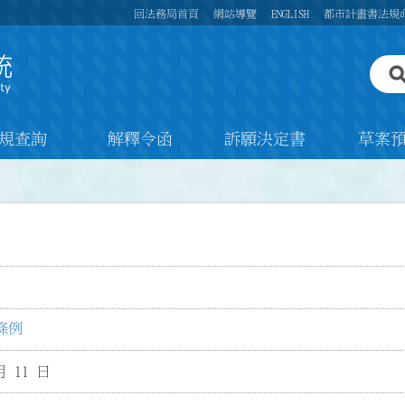
回法務局首頁
網站導覽
ENGLISH
都市計畫書法規
規查詢
解釋令函
訴願決定書
草案
條例
月 11 日