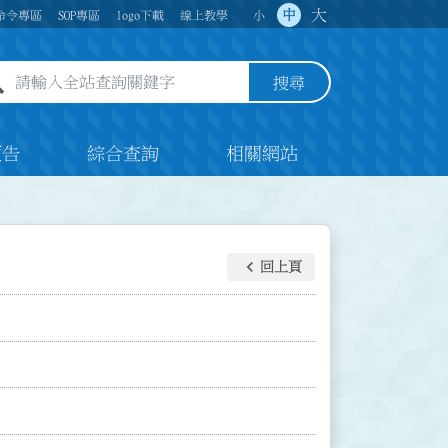
大
中
命令專區
SOP專區
logo下載
線上教學
小
全站查詢關鍵字欄位
搜尋
預告
綜合查詢
相關網站
keyboard_arrow_left
回上頁