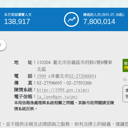
本月頁面瀏覽人次
總造訪人次
(自93.07.26起)
138,917
7,800,014
策
地 址
110204 臺北市信義區市府路1號8樓東
北區
電 話
1999
(非臺北市
02-27208889
)
小
傳 真
02-27596695、02-27593266
陳情系統
https://1999.gov.taipei
電子信箱
la_laws@gov.taipei
本局信箱係處理與系統相關之問題，其餘市政問題請至陳
情系統反映。
索，並不提供法規及法律諮詢之服務，如有法律上的疑義，建議