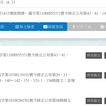
 月 16 日
16日總統華總一義字第11000055371號令修正公布第43、81、14
tune
pin
file_download
extension
章節
條文檢索
條號查詢
附件下載
11000055371號令修正公布第43、81、
所有條文
第10700139191號令修正公布第29、33、
所有條文
34、140～142、151、153-1、156條條文；並增
字第10100284701號令修正公布第98條條文
所有條文