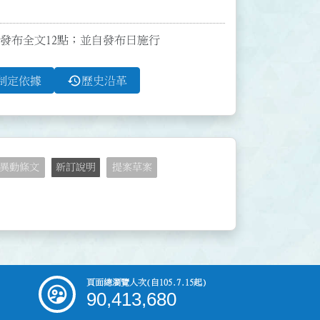
訂定發布全文12點；並自發布日施行
history
制定依據
歷史沿革
異動條文
新訂說明
提案草案
頁面總瀏覽人次
(自105.7.15起)
90,413,680