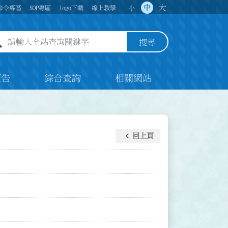
大
中
命令專區
SOP專區
logo下載
線上教學
小
全站查詢關鍵字欄位
搜尋
預告
綜合查詢
相關網站
keyboard_arrow_left
回上頁