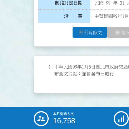
制(訂)定日期
民國 99 年 01 
沿 革
中華民國99年1
subject
apps
所有條文
編
1.
中華民國99年1月5日臺北市政府交通局（
布全文12點；並自發布日施行
本月造訪人次
:::
16,758