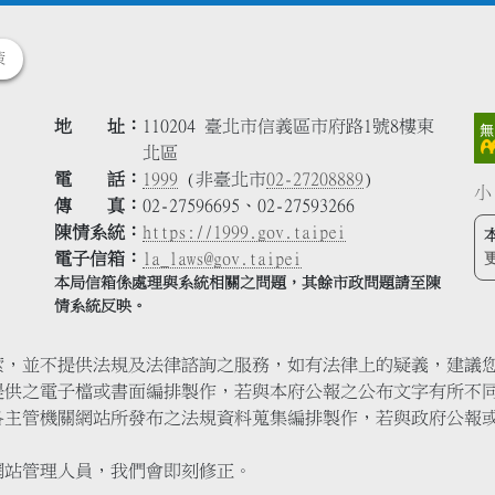
策
地 址
110204 臺北市信義區市府路1號8樓東
北區
電 話
1999
(非臺北市
02-27208889
)
小
傳 真
02-27596695、02-27593266
陳情系統
https://1999.gov.taipei
電子信箱
la_laws@gov.taipei
本局信箱係處理與系統相關之問題，其餘市政問題請至陳
情系統反映。
索，並不提供法規及法律諮詢之服務，如有法律上的疑義，建議
提供之電子檔或書面編排製作，若與本府公報之公布文字有所不
各主管機關網站所發布之法規資料蒐集編排製作，若與政府公報
網站管理人員，我們會即刻修正。