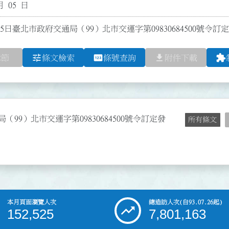
月 05 日
月5日臺北市政府交通局（99）北市交運字第09830684500號令
tune
pin
file_download
extension
章節
條文檢索
條號查詢
附件下載
99）北市交運字第09830684500號令訂定發
所有條文
本月頁面瀏覽人次
總造訪人次
(自93.07.26起)
152,525
7,801,163