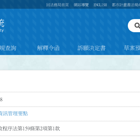
回法務局首頁
網站導覽
ENGLISH
都市計畫書法規
規查詢
解釋令函
訴願決定書
草案
8
資訊管理要點
程序法第159條第2項第1款