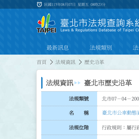
跳到主要內容
alarm
:::
民國115年08月07日 星期五
08時23分
最新訊息
法規類別
法
:::
:::
首頁
法規資訊
歷史沿革
法規資訊
臺北市歷史沿革
法規類號
北市07－04－200
臺北市公車動態
名 稱
法規位階
行政規則：屬行政