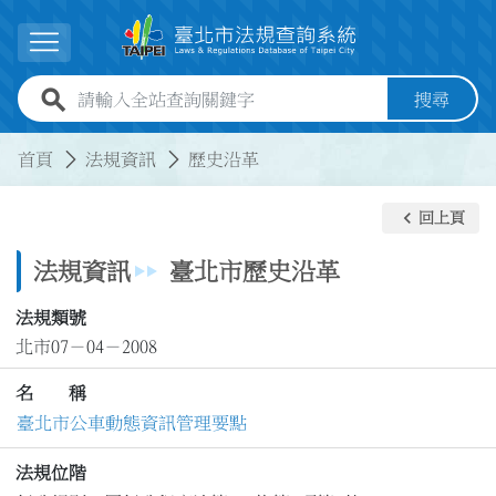
跳到主要內容
展開選單
全站查詢關鍵字欄位
搜尋
:::
:::
首頁
法規資訊
歷史沿革
keyboard_arrow_left
回上頁
法規資訊
臺北市歷史沿革
法規類號
北市07－04－2008
名 稱
臺北市公車動態資訊管理要點
法規位階